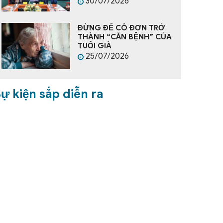
30/07/2026
ĐỪNG ĐỂ CÔ ĐƠN TRỞ
THÀNH “CĂN BỆNH” CỦA
TUỔI GIÀ
25/07/2026
ự kiện sắp diễn ra