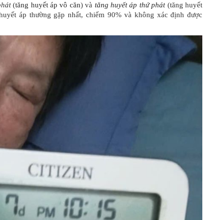
phát
(
tăng huyết áp vô căn
) và
tăng huyết áp
thứ phát
(tăng huyết
 huyết áp thường gặp nhất, chiếm 90% và không xác định được