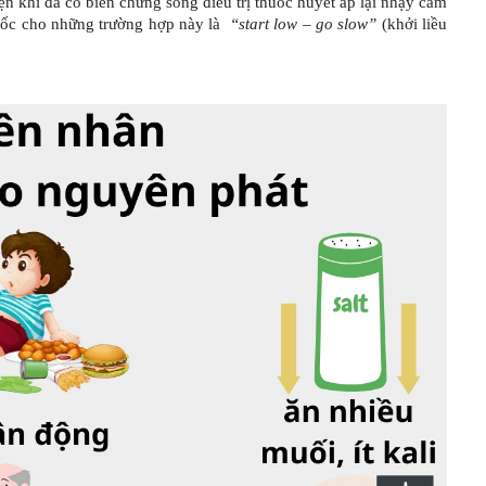
ện khi đã có biến chứng song điều trị thuốc huyết áp lại nhạy cảm
uốc cho những trường hợp này là
“start low – go slow”
(khởi liều