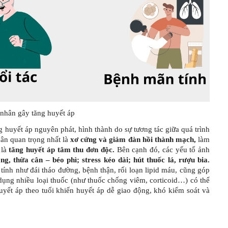
nhân gây tăng huyết áp
g huyết áp nguyên phát, hình thành do sự tương tác giữa quá trình
hân quan trọng nhất là
xơ cứng và giảm đàn hồi thành mạch
,
làm
 là
tăng huyết áp tâm thu đơn độc
.
Bên cạnh đó, các yếu tố ảnh
ộng
,
thừa cân – béo phì
;
stress kéo dài
;
hút thuốc lá
,
rượu bia
.
tính như đái tháo đường, bệnh thận, rối loạn lipid máu, cũng góp
 dụng nhiều loại thuốc (như thuốc chống viêm, corticoid…) có thể
yết áp theo tuổi khiến huyết áp dễ giao động, khó kiểm soát và