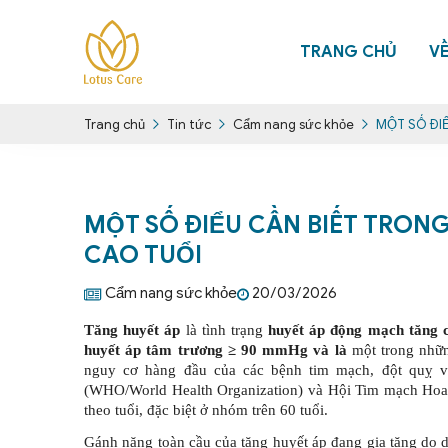
TRANG CHỦ
V
Tin tức
Cẩm nang sức khỏe
MỘT SỐ ĐI
Trang chủ
MỘT SỐ ĐIỂU CẦN BIẾT TRON
CAO TUỔI
Cẩm nang sức khỏe
20/03/2026
Tăng huyết áp
là tình trạng
huyết áp động mạch tăng c
huyết áp tâm trương ≥ 90 mmHg và là
một trong nhữn
nguy cơ hàng đầu của các bệnh tim mạch, đột quỵ v
(WHO/World Health Organization) và Hội Tim mạch Hoa Kỳ
theo tuổi, đặc biệt ở nhóm trên 60 tuổi.
Gánh nặng toàn cầu của tăng huyết áp đang gia tăng do dâ