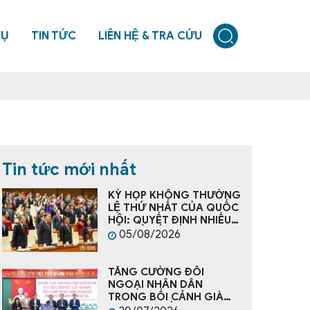
VỤ
TIN TỨC
LIÊN HỆ & TRA CỨU
Tin tức mới nhất
KỲ HỌP KHÔNG THƯỜNG
LỆ THỨ NHẤT CỦA QUỐC
HỘI: QUYẾT ĐỊNH NHIỀU
VẤN ĐỀ CẤP BÁCH, TẠO
05/08/2026
NỀN TẢNG CHO PHÁT
TRIỂN ĐẤT NƯỚC
TĂNG CƯỜNG ĐỐI
NGOẠI NHÂN DÂN
TRONG BỐI CẢNH GIÀ
HÓA DÂN SỐ