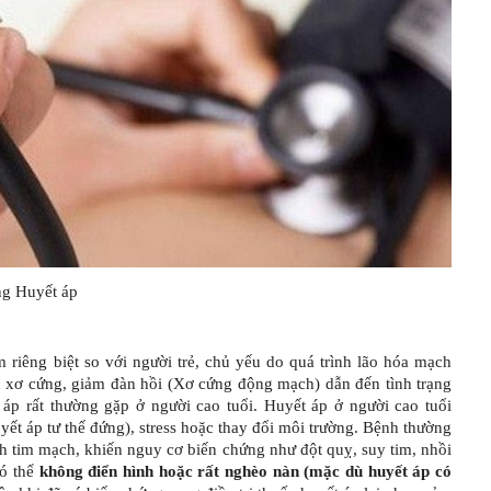
g Huyết áp
riêng biệt so với người trẻ, chủ yếu do quá trình lão hóa mạch
n xơ cứng, giảm đàn hồi (Xơ cứng động mạch) dẫn đến tình trạng
 áp rất thường gặp ở người cao tuổi. Huyết áp ở người cao tuổi
huyết áp tư thế đứng), stress hoặc thay đổi môi trường. Bệnh thường
nh tim mạch, khiến nguy cơ biến chứng như đột quỵ, suy tim, nhồi
có thể
không điển hình hoặc rất nghèo nàn (mặc dù huyết áp có