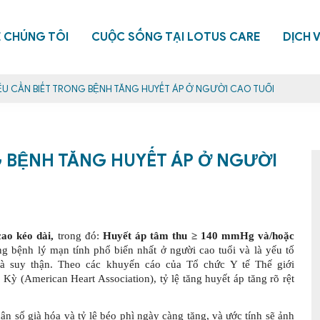
Ề CHÚNG TÔI
CUỘC SỐNG TẠI LOTUS CARE
DỊCH 
ỂU CẦN BIẾT TRONG BỆNH TĂNG HUYẾT ÁP Ở NGƯỜI CAO TUỔI
G BỆNH TĂNG HUYẾT ÁP Ở NGƯỜI
ao kéo dài
,
trong đó:
Huyết áp tâm thu ≥ 140 mmHg và/hoặc
g bệnh lý mạn tính phổ biến nhất ở người cao tuổi và là yếu tố
à suy thận. Theo các khuyến cáo của Tổ chức Y tế Thế giới
 (American Heart Association), tỷ lệ tăng huyết áp tăng rõ rệt
n số già hóa và tỷ lệ béo phì ngày càng tăng, và ước tính sẽ ảnh