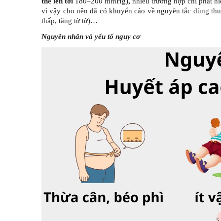
thể lên tới
180–200 mmHg
)
,
nhiều trường hợp chỉ phát hi
vì vậy cho nên đã có khuyến cáo về nguyên tắc dùng th
thấp, tăng từ từ)…
Nguyên nhân và yếu tố nguy cơ