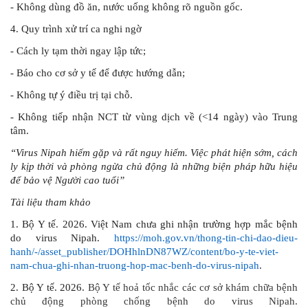
-
Không dùng đồ ăn, nước uống không rõ nguồn gốc.
4. Quy trình xử trí ca nghi ngờ
- Cách ly tạm thời ngay lập tức;
- Báo cho cơ sở y tế để được hướng dẫn;
- Không tự ý điều trị tại chỗ.
- Không tiếp nhận NCT từ vùng dịch về (<14 ngày) vào Trung
tâm.
“Virus Nipah hiếm gặp và rất nguy hiểm. Việc phát hiện sớm, cách
ly kịp thời và phòng ngừa chủ động là những biện pháp hữu hiệu
để bảo vệ Người cao tuổi”
Tài liệu tham khảo
1. Bộ Y tế. 2026. Việt Nam chưa ghi nhận trường hợp mắc bệnh
do virus Nipah.
https://moh.gov.vn/thong-tin-chi-dao-dieu-
hanh/-/asset_publisher/DOHhlnDN87WZ/content/bo-y-te-viet-
nam-chua-ghi-nhan-truong-hop-mac-benh-do-virus-nipah
.
2. Bộ Y tế. 2026.
Bộ Y tế hoả tốc nhắc các cơ sở khám chữa bệnh
chủ động phòng chống bệnh do virus Nipah.