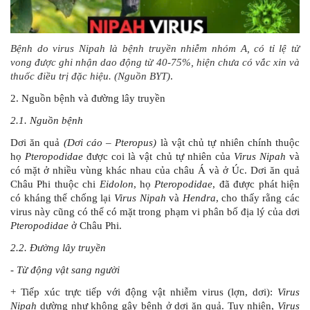
Bệnh do virus Nipah là bệnh truyền nhiễm nhóm A, có tỉ lệ tử
vong được ghi nhận dao động từ 40-75%, hiện chưa có vắc xin và
thuốc điều trị đặc hiệu. (Nguồn BYT)
.
2. Nguồn bệnh và đường lây truyền
2.1. Nguồn bệnh
Dơi ăn quả
(Dơi cáo – Pteropus)
là vật chủ tự nhiên chính thuộc
họ
Pteropodidae
được coi là vật chủ tự nhiên của
Virus Nipah
và
có mặt ở nhiều vùng khác nhau của châu Á và ở Úc. Dơi ăn quả
Châu Phi thuộc chi
Eidolon
, họ
Pteropodidae
, đã được phát hiện
có kháng thể chống lại
Virus Nipah
và
Hendra
, cho thấy rằng các
virus này cũng có thể có mặt trong phạm vi phân bố địa lý của dơi
Pteropodidae
ở Châu Phi.
2.2. Đường lây truyền
- Từ động vật sang người
+ Tiếp xúc trực tiếp với động vật nhiễm virus (lợn, dơi):
Virus
Nipah
dường như không gây bệnh ở dơi ăn quả. Tuy nhiên,
Virus