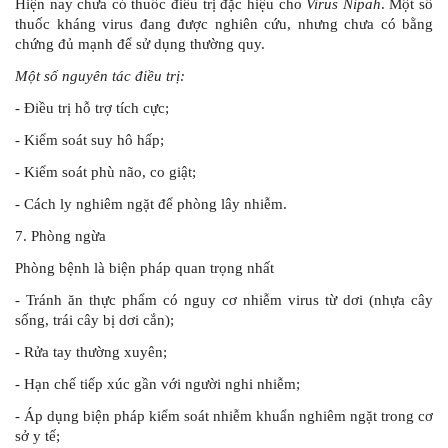
Hiện nay chưa có thuốc điều trị đặc hiệu cho
Virus Nipah
. Một số
thuốc kháng virus đang được nghiên cứu, nhưng chưa có bằng
chứng đủ mạnh để sử dụng thường quy.
Một số nguyên tác điều trị:
- Điều trị hỗ trợ tích cực;
-
Kiểm soát suy hô hấp;
- Kiểm soát phù não, co giật;
- Cách ly nghiêm ngặt để phòng lây nhiễm.
7. Phòng ngừa
Phòng bệnh là biện pháp quan trọng nhất
- Tránh ăn thực phẩm có nguy cơ nhiễm virus từ dơi (nhựa cây
sống, trái cây bị dơi cắn);
- Rửa tay thường xuyên;
- Hạn chế tiếp xúc gần với người nghi nhiễm;
- Áp dụng biện pháp kiểm soát nhiễm khuẩn nghiêm ngặt trong cơ
sở y tế;