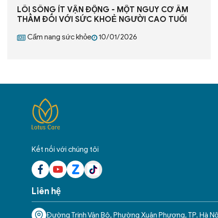
LỐI SỐNG ÍT VẬN ĐỘNG - MỘT NGUY CƠ ÂM
THẦM ĐỐI VỚI SỨC KHOẺ NGƯỜI CAO TUỔI
Cẩm nang sức khỏe
10/01/2026
Kết nối với chúng tôi
Liên hệ
Đường Trịnh Văn Bô, Phường Xuân Phương, TP. Hà Nộ