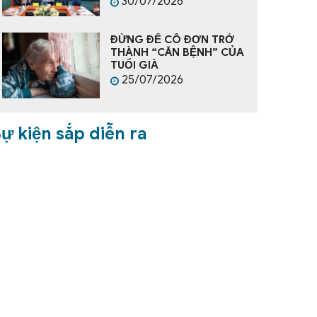
30/07/2026
ĐỪNG ĐỂ CÔ ĐƠN TRỞ
THÀNH “CĂN BỆNH” CỦA
TUỔI GIÀ
25/07/2026
ự kiện sắp diễn ra