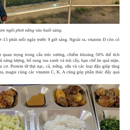
Care ngồi phơi nắng vào buổi sáng.
0–15 phút mỗi ngày trước 9 giờ sáng. Ngoài ra, vitamin D còn có
ò quan trọng trong cấu trúc xương, chiếm khoảng 50% thể tích
ủ năng lượng, bổ sung rau xanh và trái cây, hạn chế ăn quá mặn.
ơ. Protein từ thịt nạc, cá, trứng, sữa và các loại đậu giúp tăng
 ra, magie cùng các vitamin C, K, A cũng góp phần thúc đẩy quá