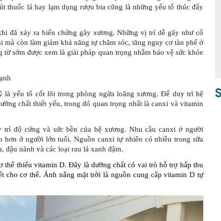
 hút thuốc lá hay lạm dụng rượu bia cũng là những yếu tố thúc đẩy
khi đã xảy ra biến chứng gãy xương. Những vị trí dễ gãy như cổ
ài mà còn làm giảm khả năng tự chăm sóc, tăng nguy cơ tàn phế ở
g từ sớm được xem là giải pháp quan trọng nhằm bảo vệ sức khỏe
mạnh
S
 là yếu tố cốt lõi trong phòng ngừa loãng xương. Để duy trì hệ
ỡng chất thiết yếu, trong đó quan trọng nhất là canxi và vitamin
y trì độ cứng và sức bền của hệ xương. Nhu cầu canxi ở người
hơn ở người lớn tuổi. Nguồn canxi tự nhiên có nhiều trong sữa
, đậu nành và các loại rau lá xanh đậm.
 thể thiếu vitamin D. Đây là dưỡng chất có vai trò hỗ trợ hấp thu
ết cho cơ thể.
Ánh nắng mặt trời là nguồn cung cấp vitamin D tự