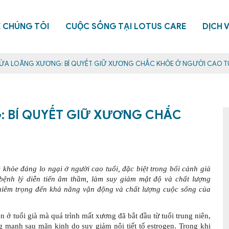
Ề CHÚNG TÔI
CUỘC SỐNG TẠI LOTUS CARE
DỊCH 
A LOÃNG XƯƠNG: BÍ QUYẾT GIỮ XƯƠNG CHẮC KHỎE Ở NGƯỜI CAO T
 BÍ QUYẾT GIỮ XƯƠNG CHẮC
khỏe đáng lo ngại ở người cao tuổi, đặc biệt trong bối cảnh già
bệnh lý diễn tiến âm thầm, làm suy giảm mật độ và chất lượng
hiêm trọng đến khả năng vận động và chất lượng cuộc sống của
 ở tuổi già mà quá trình mất xương đã bắt đầu từ tuổi trung niên,
 mạnh sau mãn kinh do suy giảm nội tiết tố estrogen. Trong khi