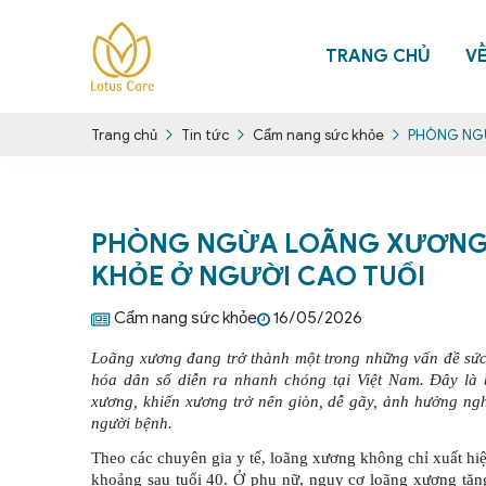
TRANG CHỦ
V
Tin tức
Cẩm nang sức khỏe
PHÒNG NGỪ
Trang chủ
PHÒNG NGỪA LOÃNG XƯƠNG:
KHỎE Ở NGƯỜI CAO TUỔI
Cẩm nang sức khỏe
16/05/2026
Loãng xương đang trở thành một trong những vấn đề sức 
hóa dân số diễn ra nhanh chóng tại Việt Nam. Đây là 
xương, khiến xương trở nên giòn, dễ gãy, ảnh hưởng ng
người bệnh.
Theo các chuyên gia y tế, loãng xương không chỉ xuất hiện
khoảng sau tuổi 40. Ở phụ nữ, nguy cơ loãng xương tăng