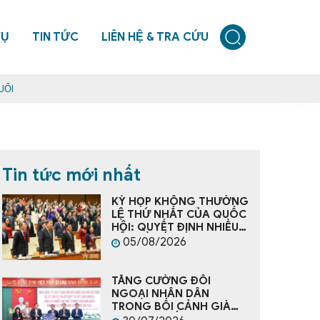
VỤ
TIN TỨC
LIÊN HỆ & TRA CỨU
UỔI
Tin tức mới nhất
KỲ HỌP KHÔNG THƯỜNG
LỆ THỨ NHẤT CỦA QUỐC
HỘI: QUYẾT ĐỊNH NHIỀU
VẤN ĐỀ CẤP BÁCH, TẠO
05/08/2026
NỀN TẢNG CHO PHÁT
TRIỂN ĐẤT NƯỚC
TĂNG CƯỜNG ĐỐI
NGOẠI NHÂN DÂN
TRONG BỐI CẢNH GIÀ
HÓA DÂN SỐ