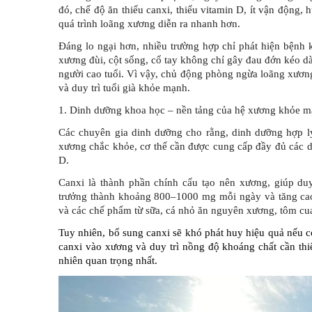
đó, chế độ ăn thiếu canxi, thiếu vitamin D, ít vận động,
quá trình loãng xương diễn ra nhanh hơn.
Đáng lo ngại hơn, nhiều trường hợp chỉ phát hiện bệnh 
xương đùi, cột sống, cổ tay không chỉ gây đau đớn kéo d
người cao tuổi. Vì vậy, chủ động phòng ngừa loãng xươn
và duy trì tuổi già khỏe mạnh.
1. Dinh dưỡng khoa học – nền tảng của hệ xương khỏe 
Các chuyên gia dinh dưỡng cho rằng, dinh dưỡng hợp lý
xương chắc khỏe, cơ thể cần được cung cấp đầy đủ các dư
D.
Canxi là thành phần chính cấu tạo nên xương, giúp du
trưởng thành khoảng 800–1000 mg mỗi ngày và tăng cao 
và các chế phẩm từ sữa, cá nhỏ ăn nguyên xương, tôm cua
Tuy nhiên, bổ sung canxi sẽ khó phát huy hiệu quả nếu cơ
canxi vào xương và duy trì nồng độ khoáng chất cần thi
nhiên quan trọng nhất.