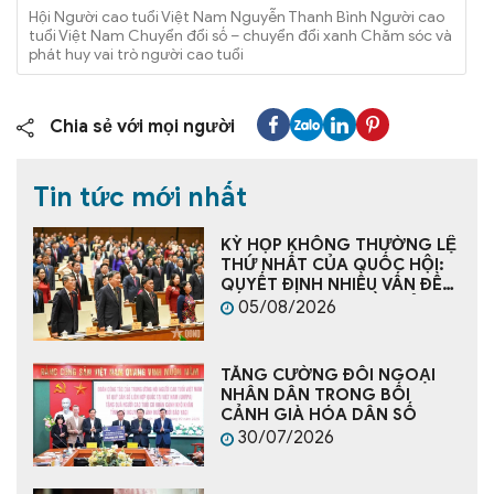
Hội Người cao tuổi Việt Nam Nguyễn Thanh Bình Người cao
tuổi Việt Nam Chuyển đổi số – chuyển đổi xanh Chăm sóc và
phát huy vai trò người cao tuổi
Chia sẻ với mọi người
Tin tức mới nhất
KỲ HỌP KHÔNG THƯỜNG LỆ
THỨ NHẤT CỦA QUỐC HỘI:
QUYẾT ĐỊNH NHIỀU VẤN ĐỀ
CẤP BÁCH, TẠO NỀN TẢNG
05/08/2026
CHO PHÁT TRIỂN ĐẤT NƯỚC
TĂNG CƯỜNG ĐỐI NGOẠI
NHÂN DÂN TRONG BỐI
CẢNH GIÀ HÓA DÂN SỐ
30/07/2026