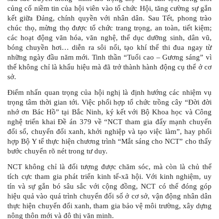
củng cố niềm tin của hội viên vào tổ chức Hội, tăng cường sự gắn
kết giữa Đảng, chính quyền với nhân dân. Sau Tết, phong trào
chúc thọ, mừng thọ được tổ chức trang trọng, an toàn, tiết kiệm;
các hoạt động văn hóa, văn nghệ, thể dục dưỡng sinh, dân vũ,
bóng chuyền hơi… diễn ra sôi nổi, tạo khí thế thi đua ngay từ
những ngày đầu năm mới. Tinh thần “Tuổi cao – Gương sáng” vì
thế không chỉ là khẩu hiệu mà đã trở thành hành động cụ thể ở cơ
sở.
Điểm nhấn quan trọng của hội nghị là định hướng các nhiệm vụ
trọng tâm thời gian tới. Việc phối hợp tổ chức trồng cây “Đời đời
nhớ ơn Bác Hồ” tại Bắc Ninh, ký kết với Bộ Khoa học và Công
nghệ triển khai Đề án 379 về “NCT tham gia đẩy mạnh chuyển
đổi số, chuyển đổi xanh, khởi nghiệp và tạo việc làm”, hay phối
hợp Bộ Y tế thực hiện chương trình “Mắt sáng cho NCT” cho thấy
bước chuyển rõ nét trong tư duy.
NCT không chỉ là đối tượng được chăm sóc, mà còn là chủ thể
tích cực tham gia phát triển kinh tế-xã hội. Với kinh nghiệm, uy
tín và sự gắn bó sâu sắc với cộng đồng, NCT có thể đóng góp
hiệu quả vào quá trình chuyển đổi số ở cơ sở, vận động nhân dân
thực hiện chuyển đổi xanh, tham gia bảo vệ môi trường, xây dựng
nông thôn mới và đô thị văn minh.