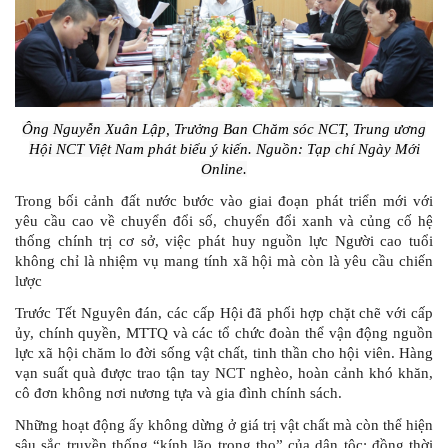
Ông Nguyễn Xuân Lập, Trưởng Ban Chăm sóc NCT, Trung ương
Hội NCT Việt Nam phát biểu ý kiến. Nguồn: Tạp chí Ngày Mới
Online.
Trong bối cảnh đất nước bước vào giai đoạn phát triển mới với
yêu cầu cao về chuyển đổi số, chuyển đổi xanh và củng cố hệ
thống chính trị cơ sở, việc phát huy nguồn lực Người cao tuổi
không chỉ là nhiệm vụ mang tính xã hội mà còn là yêu cầu chiến
lược
Trước Tết Nguyên đán, các cấp Hội đã phối hợp chặt chẽ với cấp
ủy, chính quyền, MTTQ và các tổ chức đoàn thể vận động nguồn
lực xã hội chăm lo đời sống vật chất, tinh thần cho hội viên. Hàng
vạn suất quà được trao tận tay NCT nghèo, hoàn cảnh khó khăn,
cô đơn không nơi nương tựa và gia đình chính sách.
Những hoạt động ấy không dừng ở giá trị vật chất mà còn thể hiện
sâu sắc truyền thống “kính lão trọng thọ” của dân tộc; đồng thời