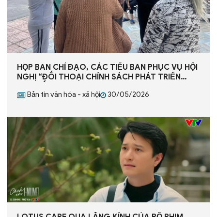
HỌP BAN CHỈ ĐẠO, CÁC TIỂU BAN PHỤC VỤ HỘI
NGHỊ “ĐỐI THOẠI CHÍNH SÁCH PHÁT TRIỂN
KINH TẾ BẠC”
Bản tin văn hóa - xã hội
30/05/2026
LOTUS CARE QUA LĂNG KÍNH CỦA BỘ PHIM