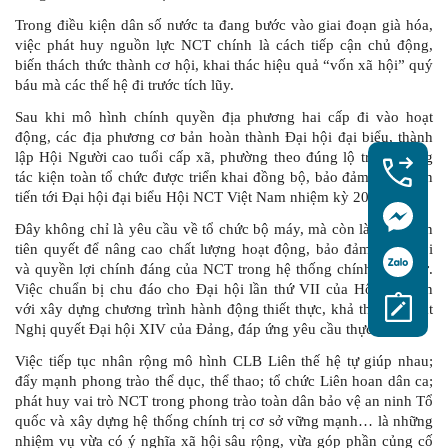
Trong điều kiện dân số nước ta đang bước vào giai đoạn già hóa,
việc phát huy nguồn lực NCT chính là cách tiếp cận chủ động,
biến thách thức thành cơ hội, khai thác hiệu quả “vốn xã hội” quý
báu mà các thế hệ đi trước tích lũy.
Sau khi mô hình chính quyền địa phương hai cấp đi vào hoạt
động, các địa phương cơ bản hoàn thành Đại hội đại biểu, thành
lập Hội Người cao tuổi cấp xã, phường theo đúng lộ trình. Công
tác kiện toàn tổ chức được triển khai đồng bộ, bảo đảm điều kiện
tiến tới Đại hội đại biểu Hội NCT Việt Nam nhiệm kỳ 2026–2031.
Đây không chỉ là yêu cầu về tổ chức bộ máy, mà còn là điều kiện
tiên quyết để nâng cao chất lượng hoạt động, bảo đảm tiếng nói
và quyền lợi chính đáng của NCT trong hệ thống chính trị cơ sở.
Việc chuẩn bị chu đáo cho Đại hội lần thứ VII của Hội cần gắn
với xây dựng chương trình hành động thiết thực, khả thi, bám sát
Nghị quyết Đại hội XIV của Đảng, đáp ứng yêu cầu thực tiễn.
Việc tiếp tục nhân rộng mô hình CLB Liên thế hệ tự giúp nhau;
đẩy mạnh phong trào thể dục, thể thao; tổ chức Liên hoan dân ca;
phát huy vai trò NCT trong phong trào toàn dân bảo vệ an ninh Tổ
quốc và xây dựng hệ thống chính trị cơ sở vững mạnh… là những
nhiệm vụ vừa có ý nghĩa xã hội sâu rộng, vừa góp phần củng cố