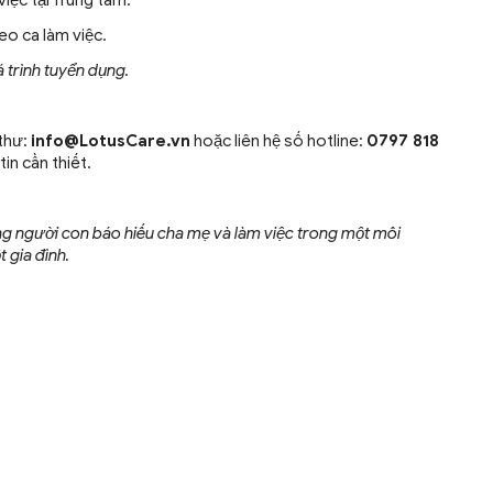
iệc tại Trung tâm.
eo ca làm việc.
 trình tuyển dụng.
 thư:
info@LotusCare.vn
hoặc liên hệ số hotline:
0797 818
in cần thiết.
g người con báo hiếu cha mẹ và làm việc trong một môi
t gia đình.