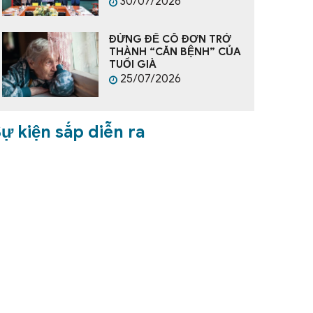
30/07/2026
ĐỪNG ĐỂ CÔ ĐƠN TRỞ
THÀNH “CĂN BỆNH” CỦA
TUỔI GIÀ
25/07/2026
ự kiện sắp diễn ra