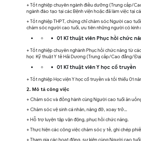
+ Tốt nghiệp chuyên ngành điều dưỡng (Trung cấp/Cao
ngành đào tạo tại các Bệnh viện hoặc đã làm việc tại 
+ Tốt nghiệp THPT, chứng chỉ chăm sóc Người cao tuổi v
chăm sóc người cao tuổi, ưu tiên những người có kinh 
01 Kĩ thuật viên Phục hồi chức n
+ Tốt nghiệp chuyên nghành Phục hồi chức năng từ cá
học Kỹ thuật Y tế Hải Dương (Trung cấp/Cao đẳng/Đại 
01 Kĩ thuật viên Y học cổ truyền
+ Tốt nghiệp Học viện Y học cổ truyền và tối thiểu 01 n
2. Mô tả công việc
+ Chăm sóc và đồng hành cùng Người cao tuổi ăn uống, 
+ Chăm sóc vệ sinh cá nhân, nâng đỡ, xoay trở…
+ Hỗ trợ luyện tập vận động, phục hồi chức năng.
+ Thực hiện các công việc chăm sóc y tế, ghi chép phi
+ Tham gia các hoạt động, sự kiện cùng Người cao tuổi