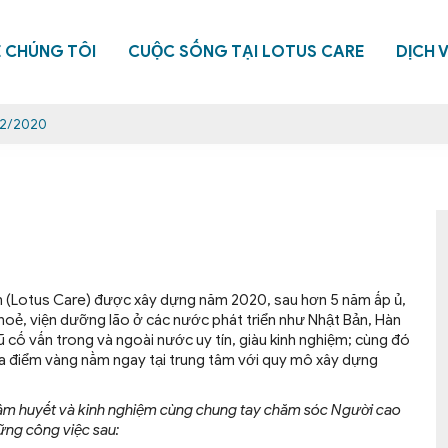
Ề CHÚNG TÔI
CUỘC SỐNG TẠI LOTUS CARE
DỊCH 
12/2020
 (Lotus Care) được xây dựng năm 2020, sau hơn 5 năm ấp ủ,
oẻ, viện dưỡng lão ở các nước phát triển như Nhật Bản, Hàn
 cố vấn trong và ngoài nước uy tín, giàu kinh nghiệm; cùng đó
à địa điểm vàng nằm ngay tại trung tâm với quy mô xây dựng
âm huyết và kinh nghiệm cùng chung tay chăm sóc Người cao
ững công việc sau: