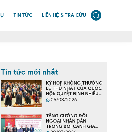
VỤ
TIN TỨC
LIÊN HỆ & TRA CỨU
Tin tức mới nhất
KỲ HỌP KHÔNG THƯỜNG
LỆ THỨ NHẤT CỦA QUỐC
HỘI: QUYẾT ĐỊNH NHIỀU
VẤN ĐỀ CẤP BÁCH, TẠO
05/08/2026
NỀN TẢNG CHO PHÁT
TRIỂN ĐẤT NƯỚC
TĂNG CƯỜNG ĐỐI
NGOẠI NHÂN DÂN
TRONG BỐI CẢNH GIÀ
HÓA DÂN SỐ