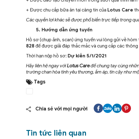
+ Được đào tạo chuyên môn trong suốt quá trình làm v
+ Được chu cấp bữa ăn tại căng tin của
Lotus Care
th
Các quyền lợi khác sẽ được phổ biến trực tiếp trong quá
5. Hướng dẫn ứng tuyển
Hồ sơ (chụp ảnh, scan) ứng tuyển vui lòng gửi về hòm
828
để được giải đáp thắc mắc và cung cấp các thông t
Thời hạn nộp hồ sơ:
Dự kiến 5/1/2021
Hãy liên hệ ngay với
Lotus Care
để chung tay cùng nhữn
trường chan hòa tình yêu thương, ấm áp, tin cậy như mộ
Tags
Chia sẻ với mọi người
Tin tức liên quan