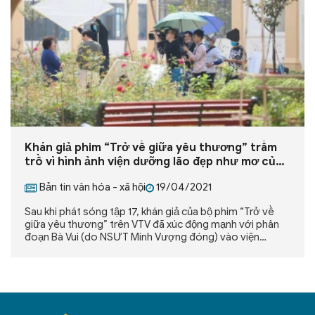
Khán giả phim “Trở về giữa yêu thương” trầm
trồ vì hình ảnh viện dưỡng lão đẹp như mơ của
bà Vui (NSƯT Minh Vượng)
Bản tin văn hóa - xã hội
19/04/2021
Sau khi phát sóng tập 17, khán giả của bộ phim “Trở về
giữa yêu thương” trên VTV đã xúc động mạnh với phân
đoạn Bà Vui (do NSƯT Minh Vượng đóng) vào viện
dưỡng lão. Nhiều khán giả đã chia sẻ thông tin và phát
hiện ra địa điểm viện dưỡng lão này chính là Trung tâm
Chăm sóc Sức khoẻ Người cao tuổi Hoa Sen – Lotus
Care.