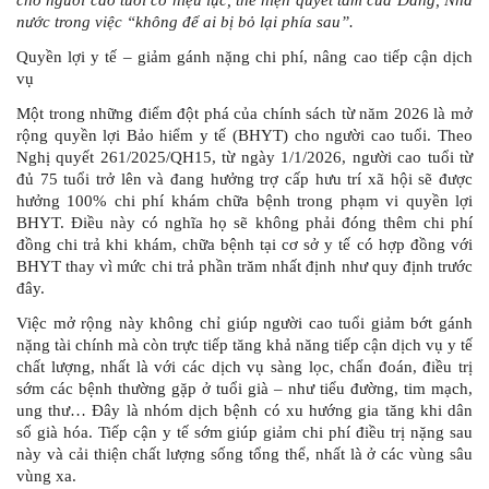
cho người cao tuổi có hiệu lực, thể hiện quyết tâm của Đảng, Nhà
nước trong việc “không để ai bị bỏ lại phía sau”.
Quyền lợi y tế – giảm gánh nặng chi phí, nâng cao tiếp cận dịch
vụ
Một trong những điểm đột phá của chính sách từ năm 2026 là mở
rộng quyền lợi Bảo hiểm y tế (BHYT) cho người cao tuổi.
Theo
Nghị quyết 261/2025/QH15, từ ngày 1/1/2026, người cao tuổi từ
đủ 75 tuổi trở lên và đang hưởng trợ cấp hưu trí xã hội sẽ được
hưởng 100% chi phí khám chữa bệnh trong phạm vi quyền lợi
BHYT. Điều này có nghĩa họ sẽ không phải đóng thêm chi phí
đồng chi trả khi khám, chữa bệnh tại cơ sở y tế có hợp đồng với
BHYT thay vì mức chi trả phần trăm nhất định như quy định trước
đây.
Việc mở rộng này không chỉ giúp người cao tuổi giảm bớt gánh
nặng tài chính
mà còn trực tiếp tăng khả năng tiếp cận dịch vụ y tế
chất lượng, nhất là với các dịch vụ sàng lọc, chẩn đoán, điều trị
sớm các bệnh thường gặp ở tuổi già – như tiểu đường, tim mạch,
ung thư… Đây là nhóm dịch bệnh có xu hướng gia tăng khi dân
số già hóa. Tiếp
cận y tế sớm giúp giảm chi phí điều trị nặng sau
này và cải thiện chất lượng sống tổng thể, nhất là ở các vùng sâu
vùng xa.