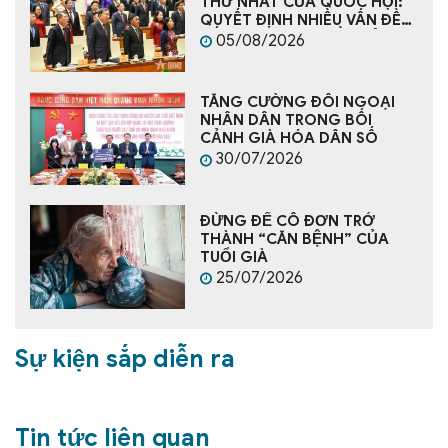
THỨ NHẤT CỦA QUỐC HỘI:
QUYẾT ĐỊNH NHIỀU VẤN ĐỀ
CẤP BÁCH, TẠO NỀN TẢNG
05/08/2026
CHO PHÁT TRIỂN ĐẤT NƯỚC
TĂNG CƯỜNG ĐỐI NGOẠI
NHÂN DÂN TRONG BỐI
CẢNH GIÀ HÓA DÂN SỐ
30/07/2026
ĐỪNG ĐỂ CÔ ĐƠN TRỞ
THÀNH “CĂN BỆNH” CỦA
TUỔI GIÀ
25/07/2026
Sự kiện sắp diễn ra
Tin tức liên quan