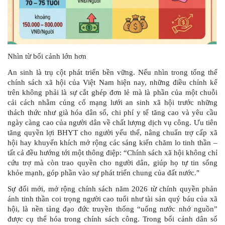
Nhìn từ bối cảnh lớn hơn
An sinh là trụ cột phát triển bền vững
.
Nếu nhìn trong tổng thể
chính sách xã hội của Việt Nam hiện nay, những điều chỉnh kể
trên không phải là sự cắt ghép đơn lẻ mà là phần của một chuỗi
cải cách nhằm củng cố mạng lưới an sinh xã hội trước những
thách thức như già hóa dân số, chi phí y tế tăng cao
và yêu cầu
ngày càng cao của người dân về chất lượng dịch vụ công. Ưu tiên
tăng quyền lợi BHYT cho người yếu thế, nâng chuẩn trợ cấp xã
hội hay khuyến khích mở rộng các sáng kiến chăm lo tinh thần –
tất cả đều hướng tới một thông điệp:
“
Chính sách xã hội không chỉ
cứu trợ mà còn trao quyền cho người dân, giúp họ tự tin sống
khỏe mạnh, góp phần vào sự phát triển chung của đất nước."
Sự đổi mới, mở rộng chính sách năm 2026 từ chính quyền
phản
ánh tinh thần coi trọng người cao tuổi như tài sản quý báu của xã
hội, là nền tảng đạo đức truyền thống “uống nước nhớ nguồn”
được cụ thể hóa trong chính sách công. Tr
ong bối cảnh dân số