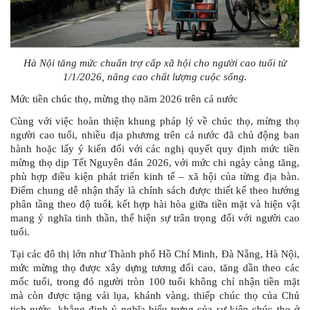
Hà Nội tăng mức chuẩn trợ cấp xã hội cho người cao tuổi từ
1/1/2026, nâng cao chất lượng cuộc sống.
Mức tiền chúc thọ, mừng thọ năm 2026 trên cả nước
Cùng với việc hoàn thiện khung pháp lý về chúc thọ, mừng thọ
người cao tuổi, nhiều địa phương trên cả nước đã chủ động ban
hành hoặc lấy ý kiến đối với các nghị quyết quy định mức tiền
mừng thọ dịp Tết Nguyên đán 2026, với mức chi ngày càng tăng,
phù hợp điều kiện phát triển kinh tế – xã hội của từng địa bàn.
Điểm chung dễ nhận thấy là chính sách được thiết kế theo hướng
phân tầng theo độ tuổ
i
, kết hợp hài hòa giữa tiền mặt và hiện vật
mang ý nghĩa tinh thần, thể hiện sự trân trọng đối với người cao
tuổi.
Tại các đô thị lớn như Thành phố Hồ Chí Minh, Đà Nẵng, Hà Nội,
mức mừng thọ được xây dựng tương đối cao, tăng dần theo các
mốc tuổi, trong đó người tròn 100 tuổi không chỉ nhận tiền mặt
mà còn được tặng vải lụa, khánh vàng, thiếp chúc thọ của Chủ
tịch nước, khẳng định ý nghĩa biểu trưng của sự kiện chúc thọ ở