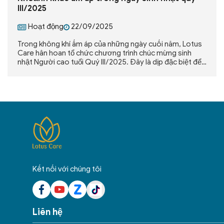
III/2025
Hoạt động
22/09/2025
Trong không khí ấm áp của những ngày cuối năm, Lotus
Care hân hoan tổ chức chương trình chúc mừng sinh
nhật Người cao tuổi Quý III/2025. Đây là dịp đặc biệt để
tri ân, gửi gắm tình cảm yêu thương và lời chúc sức khỏe,
an khang đến các cụ – những người đã cống hiến cả đời
cho gia đình và xã hội.
Kết nối với chúng tôi
Liên hệ