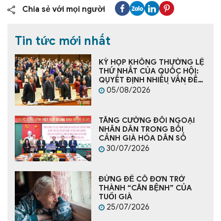
Chia sẻ với mọi người
Tin tức mới nhất
KỲ HỌP KHÔNG THƯỜNG LỆ
THỨ NHẤT CỦA QUỐC HỘI:
QUYẾT ĐỊNH NHIỀU VẤN ĐỀ
CẤP BÁCH, TẠO NỀN TẢNG
05/08/2026
CHO PHÁT TRIỂN ĐẤT NƯỚC
TĂNG CƯỜNG ĐỐI NGOẠI
NHÂN DÂN TRONG BỐI
CẢNH GIÀ HÓA DÂN SỐ
30/07/2026
ĐỪNG ĐỂ CÔ ĐƠN TRỞ
THÀNH “CĂN BỆNH” CỦA
TUỔI GIÀ
25/07/2026