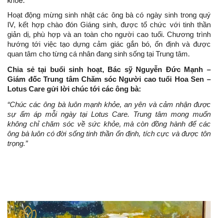
khỏe.
Hoạt động mừng sinh nhật các ông bà có ngày sinh trong quý
IV, kết hợp chào đón Giáng sinh, được tổ chức với tinh thần
giản dị, phù hợp và an toàn cho người cao tuổi. Chương trình
hướng tới việc tạo dựng cảm giác gắn bó, ổn định và được
quan tâm cho từng cá nhân đang sinh sống tại Trung tâm.
Chia sẻ tại buổi sinh hoạt, Bác sỹ Nguyễn Đức Mạnh –
Giám đốc Trung tâm Chăm sóc Người cao tuổi Hoa Sen –
Lotus Care gửi lời chúc tới các ông bà:
“Chúc các ông bà luôn mạnh khỏe, an yên và cảm nhận được
sự ấm áp mỗi ngày tại Lotus Care. Trung tâm mong muốn
không chỉ chăm sóc về sức khỏe, mà còn đồng hành để các
ông bà luôn có đời sống tinh thần ổn định, tích cực và được tôn
trọng.”