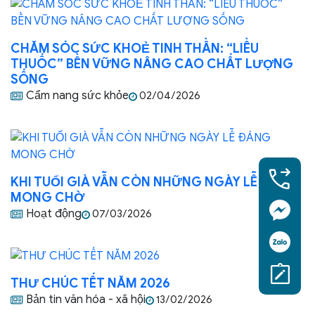
CHĂM SÓC SỨC KHOẺ TINH THẦN: “LIỀU
THUỐC” BỀN VỮNG NÂNG CAO CHẤT LƯỢNG
SỐNG
Cẩm nang sức khỏe
02/04/2026
KHI TUỔI GIÀ VẪN CÒN NHỮNG NGÀY LỄ ĐÁNG
MONG CHỜ
Hoạt động
07/03/2026
THƯ CHÚC TẾT NĂM 2026
Bản tin văn hóa - xã hội
13/02/2026